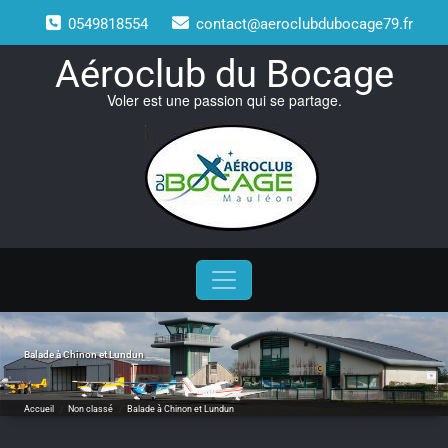
Skip
0549818554
contact@aeroclubdubocage79.fr
to
content
Aéroclub du Bocage
Voler est une passion qui se partage.
Balade à Chinon et Lundun
Accueil
/
Non classé
/
Balade à Chinon et Lundun