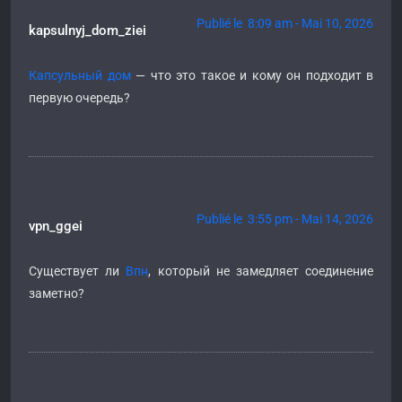
Publié le 8:09 am - Mai 10, 2026
kapsulnyj_dom_ziei
Капсульный дом
— что это такое и кому он подходит в
первую очередь?
Publié le 3:55 pm - Mai 14, 2026
vpn_ggei
Существует ли
Впн
, который не замедляет соединение
заметно?