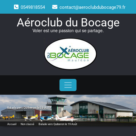
Skip
0549818554
contact@aeroclubdubocage79.fr
to
content
Aéroclub du Bocage
Voler est une passion qui se partage.
Balade vers Quiberon le 19 Août
Accueil
/
Non classé
/
Balade vers Quiberon le 19 Août