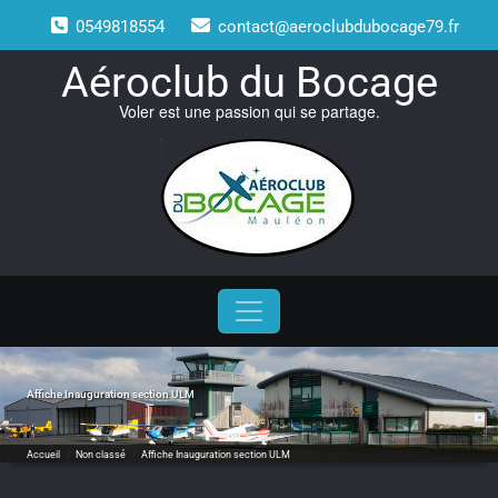
Skip
0549818554
contact@aeroclubdubocage79.fr
to
content
Aéroclub du Bocage
Voler est une passion qui se partage.
Affiche Inauguration section ULM
Accueil
/
Non classé
/
Affiche Inauguration section ULM