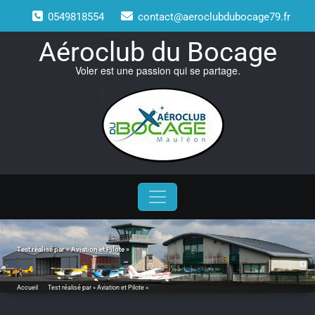
Skip
0549818554
contact@aeroclubdubocage79.fr
to
content
Aéroclub du Bocage
Voler est une passion qui se partage.
Test réalisé par « Aviation et Pilote »
Accueil
/
Test réalisé par « Aviation et Pilote »