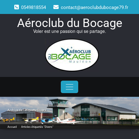
Skip
0549818554
contact@aeroclubdubocage79.fr
to
content
Aéroclub du Bocage
Voler est une passion qui se partage.
Archive de l’étiquette
Divers
Accueil
/
Articles étiquetés "Divers"