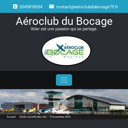
Skip
0549818554
contact@aeroclubdubocage79.fr
to
content
Aéroclub du Bocage
Voler est une passion qui se partage.
Soirée sécurité des vols – 10 novembre 2023
Accueil
/
Soirée sécurité des vols – 10 novembre 2023