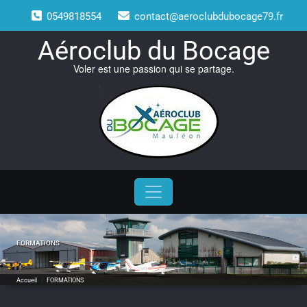
Skip
0549818554
contact@aeroclubdubocage79.fr
to
content
Aéroclub du Bocage
Voler est une passion qui se partage.
FORMATIONS
Accueil
/
FORMATIONS