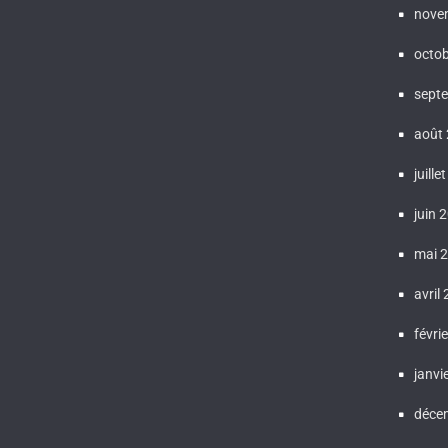
nove
octo
sept
août
juille
juin 
mai 
avril
févri
janvi
déce