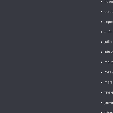
nove
octo
sept
août
juille
juin 
mai 
avril
mars
févri
janvi
déce