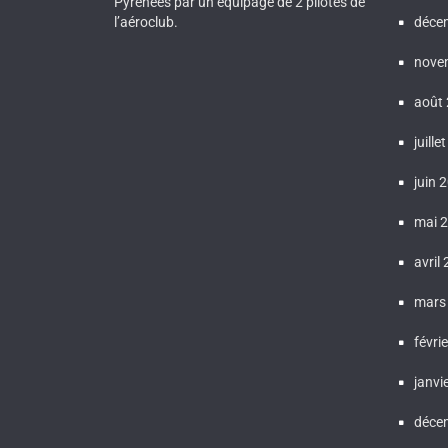
Pyrénées par un équipage de 2 pilotes de
l’aéroclub.
déce
nove
août
juille
juin 
mai 
avril
mars
févri
janvi
déce