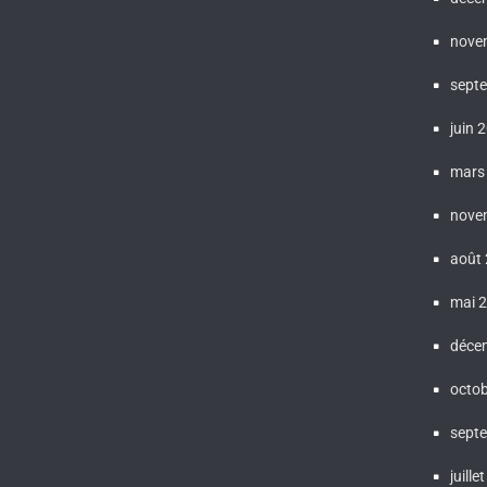
nove
sept
juin 
mars
nove
août
mai 
déce
octo
sept
juille