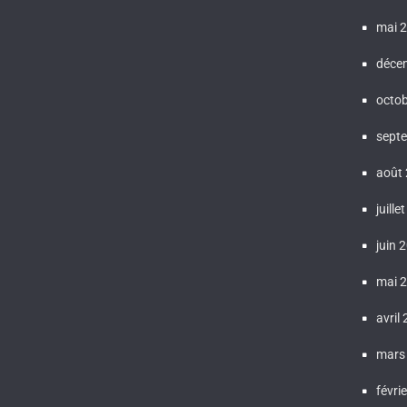
mai 
déce
octo
sept
août
juille
juin 
mai 
avril
mars
févri