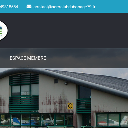
49818554
contact@aeroclubdubocage79.fr
ESPACE MEMBRE