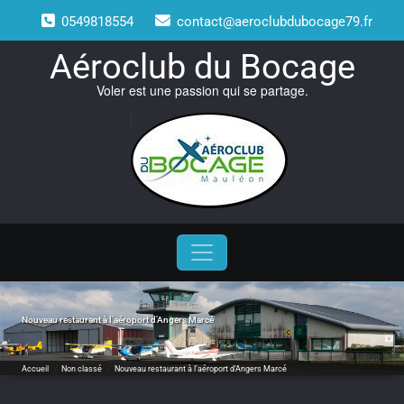
Skip
0549818554
contact@aeroclubdubocage79.fr
to
content
Aéroclub du Bocage
Voler est une passion qui se partage.
Nouveau restaurant à l’aéroport d’Angers Marcé
Accueil
/
Non classé
/
Nouveau restaurant à l’aéroport d’Angers Marcé