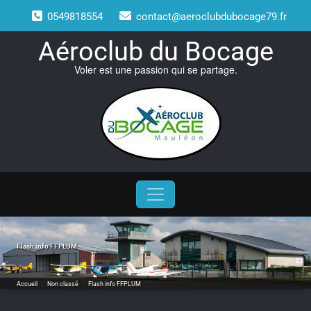
Skip
0549818554
contact@aeroclubdubocage79.fr
to
content
Aéroclub du Bocage
Voler est une passion qui se partage.
Flash info FFPLUM
Accueil
/
Non classé
/
Flash info FFPLUM