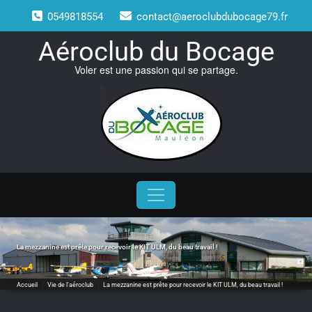
Skip
0549818554
contact@aeroclubdubocage79.fr
to
content
Aéroclub du Bocage
Voler est une passion qui se partage.
La mezzanine est prête pour recevoir le KIT ULM, du beau travail !
Accueil
/
Vie de l'aéroclub
/
La mezzanine est prête pour recevoir le KIT ULM, du beau travail !