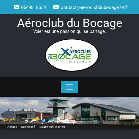
Skip
0549818554
contact@aeroclubdubocage79.fr
to
content
Aéroclub du Bocage
Voler est une passion qui se partage.
Balade sur l’Ile d’Yeu
Accueil
/
Non classé
/
Balade sur l’Ile d’Yeu