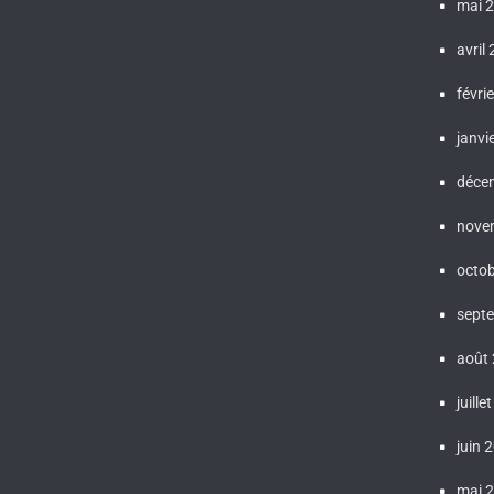
mai 
avril
févri
janvi
déce
nove
octo
sept
août
juille
juin 
mai 