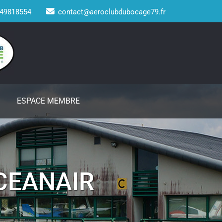
49818554
contact@aeroclubdubocage79.fr
ESPACE MEMBRE
OCEANAIR