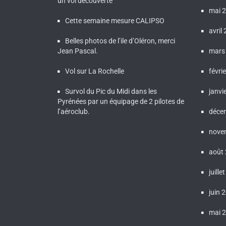
un vol découverte
mai 
Cette semaine mesure CALIPSO
avril
Belles photos de l’ile d’Oléron, merci
Jean Pascal.
mars
Vol sur La Rochelle
févri
Survol du Pic du Midi dans les
janvi
Pyrénées par un équipage de 2 pilotes de
l’aéroclub.
déce
nove
août
juille
juin 
mai 