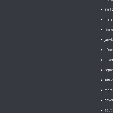
avril
mars
févri
janvi
déce
nove
sept
juin 
mars
nove
août