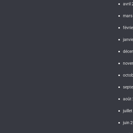
avril
mars
févri
janvi
déce
nove
octo
sept
août
juille
juin 