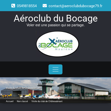
Skip
0549818554
contact@aeroclubdubocage79.fr
to
content
Aéroclub du Bocage
Voler est une passion qui se partage.
Visite du club de Châteaubriant
Accueil
/
Non classé
/
Visite du club de Châteaubriant