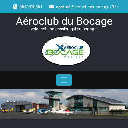
Skip
0549818554
contact@aeroclubdubocage79.fr
to
content
Aéroclub du Bocage
Voler est une passion qui se partage.
Accueil